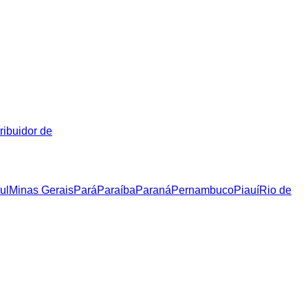
ribuidor de
ul
Minas Gerais
Pará
Paraíba
Paraná
Pernambuco
Piauí
Rio de