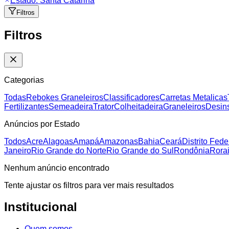
Estado:
Santa Catarina
Filtros
Filtros
Categorias
Todas
Rebokes Graneleiros
Classificadores
Carretas Metalicas
Fertilizantes
Semeadeira
Trator
Colheitadeira
Graneleiros
Desins
Anúncios por Estado
Todos
Acre
Alagoas
Amapá
Amazonas
Bahia
Ceará
Distrito Fede
Janeiro
Rio Grande do Norte
Rio Grande do Sul
Rondônia
Rora
Nenhum anúncio encontrado
Tente ajustar os filtros para ver mais resultados
Institucional
Quem somos