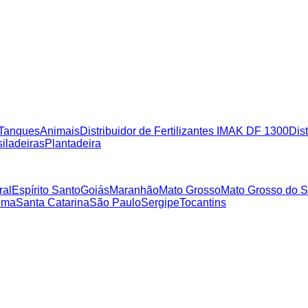
Tanques
Animais
Distribuidor de Fertilizantes IMAK DF 1300
Dist
iladeiras
Plantadeira
ral
Espírito Santo
Goiás
Maranhão
Mato Grosso
Mato Grosso do S
ima
Santa Catarina
São Paulo
Sergipe
Tocantins