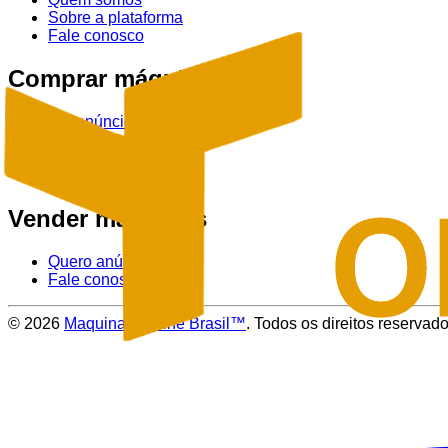
Sobre a plataforma
Fale conosco
Comprar máquinas
Ver anúncios
Tratores
Colheitadeiras
Pulverizadores
Vender máquinas
Quero anúnciar
Fale conosco
©
2026
Maquinas Online Brasil™
. Todos os direitos reservado