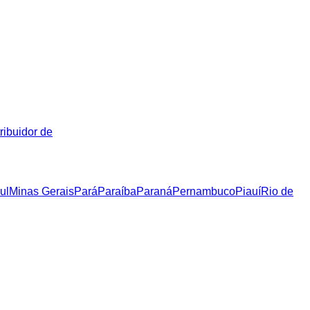
ribuidor de
ul
Minas Gerais
Pará
Paraíba
Paraná
Pernambuco
Piauí
Rio de