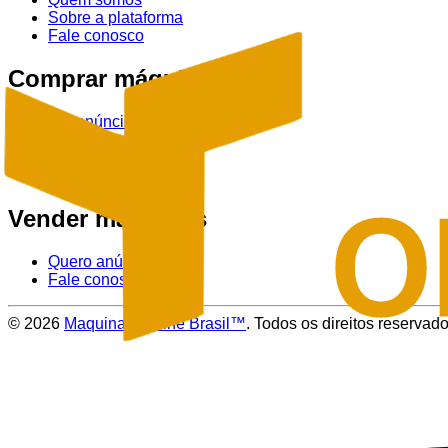
Sobre a plataforma
Fale conosco
Comprar máquinas
Ver anúncios
Tratores
Colheitadeiras
Pulverizadores
Vender máquinas
Quero anúnciar
Fale conosco
©
2026
Maquinas Online Brasil™
. Todos os direitos reservado