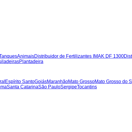
Tanques
Animais
Distribuidor de Fertilizantes IMAK DF 1300
Dist
iladeiras
Plantadeira
ral
Espírito Santo
Goiás
Maranhão
Mato Grosso
Mato Grosso do S
ima
Santa Catarina
São Paulo
Sergipe
Tocantins