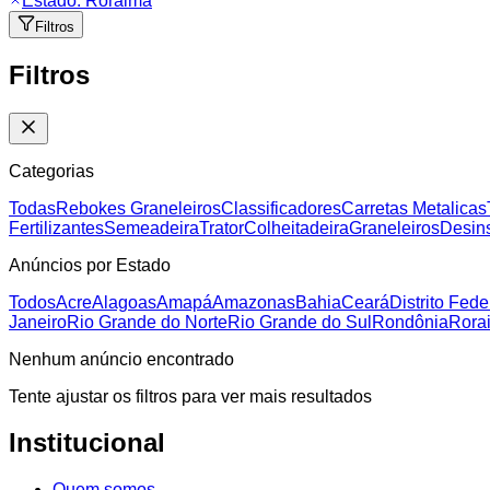
Estado:
Roraima
Filtros
Filtros
Categorias
Todas
Rebokes Graneleiros
Classificadores
Carretas Metalicas
Fertilizantes
Semeadeira
Trator
Colheitadeira
Graneleiros
Desins
Anúncios por Estado
Todos
Acre
Alagoas
Amapá
Amazonas
Bahia
Ceará
Distrito Fede
Janeiro
Rio Grande do Norte
Rio Grande do Sul
Rondônia
Rora
Nenhum anúncio encontrado
Tente ajustar os filtros para ver mais resultados
Institucional
Quem somos