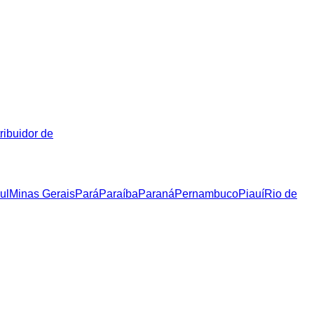
ribuidor de
ul
Minas Gerais
Pará
Paraíba
Paraná
Pernambuco
Piauí
Rio de