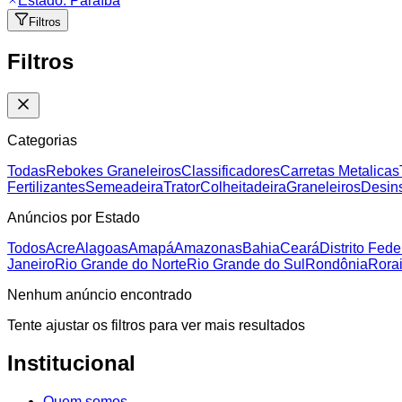
Estado:
Paraíba
Filtros
Filtros
Categorias
Todas
Rebokes Graneleiros
Classificadores
Carretas Metalicas
Fertilizantes
Semeadeira
Trator
Colheitadeira
Graneleiros
Desins
Anúncios por Estado
Todos
Acre
Alagoas
Amapá
Amazonas
Bahia
Ceará
Distrito Fede
Janeiro
Rio Grande do Norte
Rio Grande do Sul
Rondônia
Rora
Nenhum anúncio encontrado
Tente ajustar os filtros para ver mais resultados
Institucional
Quem somos