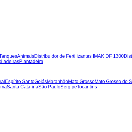
Tanques
Animais
Distribuidor de Fertilizantes IMAK DF 1300
Dist
iladeiras
Plantadeira
ral
Espírito Santo
Goiás
Maranhão
Mato Grosso
Mato Grosso do S
ima
Santa Catarina
São Paulo
Sergipe
Tocantins