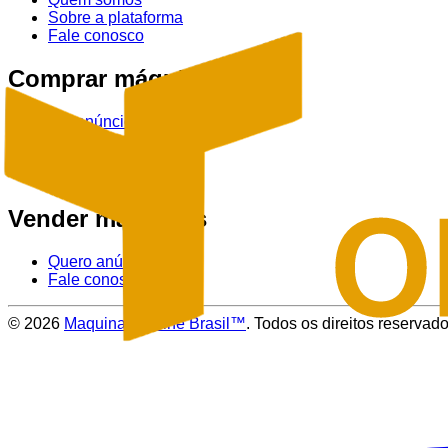
Sobre a plataforma
Fale conosco
Comprar máquinas
Ver anúncios
Tratores
Colheitadeiras
Pulverizadores
Vender máquinas
Quero anúnciar
Fale conosco
©
2026
Maquinas Online Brasil™
. Todos os direitos reservado