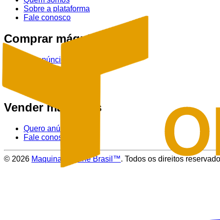
Sobre a plataforma
Fale conosco
Comprar máquinas
Ver anúncios
Tratores
Colheitadeiras
Pulverizadores
Vender máquinas
Quero anúnciar
Fale conosco
©
2026
Maquinas Online Brasil™
. Todos os direitos reservado