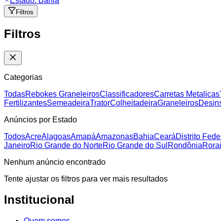
Estado:
Bahia
Filtros
Filtros
Categorias
Todas
Rebokes Graneleiros
Classificadores
Carretas Metalicas
Fertilizantes
Semeadeira
Trator
Colheitadeira
Graneleiros
Desins
Anúncios por Estado
Todos
Acre
Alagoas
Amapá
Amazonas
Bahia
Ceará
Distrito Fede
Janeiro
Rio Grande do Norte
Rio Grande do Sul
Rondônia
Rora
Nenhum anúncio encontrado
Tente ajustar os filtros para ver mais resultados
Institucional
Quem somos