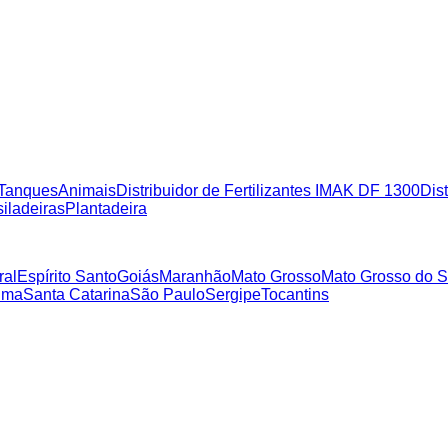
Tanques
Animais
Distribuidor de Fertilizantes IMAK DF 1300
Dist
iladeiras
Plantadeira
ral
Espírito Santo
Goiás
Maranhão
Mato Grosso
Mato Grosso do S
ima
Santa Catarina
São Paulo
Sergipe
Tocantins