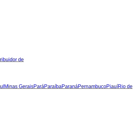
ribuidor de
ul
Minas Gerais
Pará
Paraíba
Paraná
Pernambuco
Piauí
Rio de