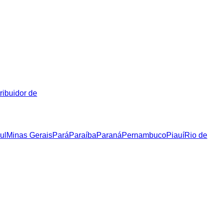
ribuidor de
ul
Minas Gerais
Pará
Paraíba
Paraná
Pernambuco
Piauí
Rio de