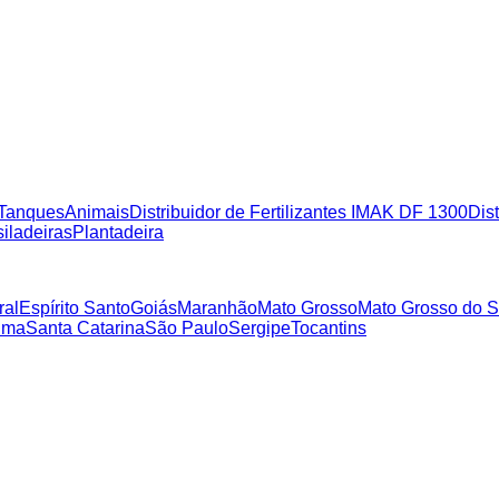
Tanques
Animais
Distribuidor de Fertilizantes IMAK DF 1300
Dist
iladeiras
Plantadeira
ral
Espírito Santo
Goiás
Maranhão
Mato Grosso
Mato Grosso do S
ima
Santa Catarina
São Paulo
Sergipe
Tocantins