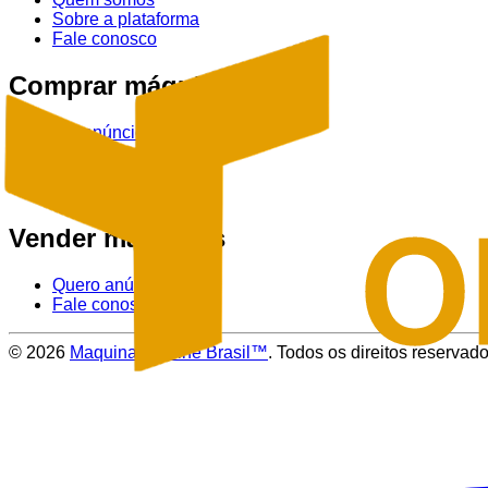
Sobre a plataforma
Fale conosco
Comprar máquinas
Ver anúncios
Tratores
Colheitadeiras
Pulverizadores
Vender máquinas
Quero anúnciar
Fale conosco
©
2026
Maquinas Online Brasil™
. Todos os direitos reservado