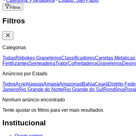
Categoria:
Plantadeira
Estado:
São Paulo
Filtros
Filtros
Categorias
Todas
Rebokes Graneleiros
Classificadores
Carretas Metalicas
Fertilizantes
Semeadeira
Trator
Colheitadeira
Graneleiros
Desins
Anúncios por Estado
Todos
Acre
Alagoas
Amapá
Amazonas
Bahia
Ceará
Distrito Fede
Janeiro
Rio Grande do Norte
Rio Grande do Sul
Rondônia
Rora
Nenhum anúncio encontrado
Tente ajustar os filtros para ver mais resultados
Institucional
Quem somos