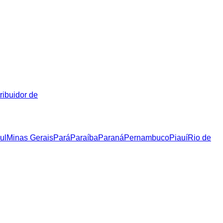
ribuidor de
ul
Minas Gerais
Pará
Paraíba
Paraná
Pernambuco
Piauí
Rio de