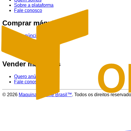
Sobre a plataforma
Fale conosco
Comprar máquinas
Ver anúncios
Tratores
Colheitadeiras
Pulverizadores
Vender máquinas
Quero anúnciar
Fale conosco
©
2026
Maquinas Online Brasil™
. Todos os direitos reservado