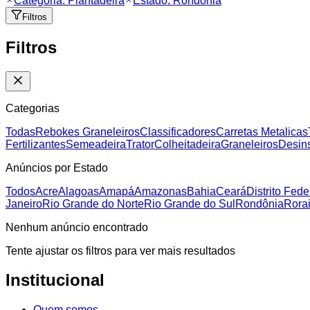
Categoria:
Plantadeira
Estado:
Rondônia
Filtros
Filtros
Categorias
Todas
Rebokes Graneleiros
Classificadores
Carretas Metalicas
Fertilizantes
Semeadeira
Trator
Colheitadeira
Graneleiros
Desins
Anúncios por Estado
Todos
Acre
Alagoas
Amapá
Amazonas
Bahia
Ceará
Distrito Fede
Janeiro
Rio Grande do Norte
Rio Grande do Sul
Rondônia
Rora
Nenhum anúncio encontrado
Tente ajustar os filtros para ver mais resultados
Institucional
Quem somos