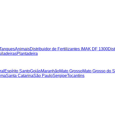
Tanques
Animais
Distribuidor de Fertilizantes IMAK DF 1300
Dist
iladeiras
Plantadeira
ral
Espírito Santo
Goiás
Maranhão
Mato Grosso
Mato Grosso do S
ima
Santa Catarina
São Paulo
Sergipe
Tocantins