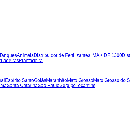
Tanques
Animais
Distribuidor de Fertilizantes IMAK DF 1300
Dist
iladeiras
Plantadeira
ral
Espírito Santo
Goiás
Maranhão
Mato Grosso
Mato Grosso do S
ima
Santa Catarina
São Paulo
Sergipe
Tocantins