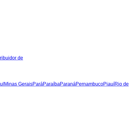
ribuidor de
ul
Minas Gerais
Pará
Paraíba
Paraná
Pernambuco
Piauí
Rio de