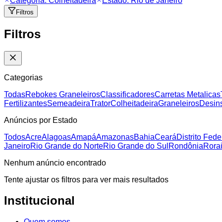
Categoria:
Colheitadeira
Estado:
Rio de Janeiro
Filtros
Filtros
Categorias
Todas
Rebokes Graneleiros
Classificadores
Carretas Metalicas
Fertilizantes
Semeadeira
Trator
Colheitadeira
Graneleiros
Desins
Anúncios por Estado
Todos
Acre
Alagoas
Amapá
Amazonas
Bahia
Ceará
Distrito Fede
Janeiro
Rio Grande do Norte
Rio Grande do Sul
Rondônia
Rora
Nenhum anúncio encontrado
Tente ajustar os filtros para ver mais resultados
Institucional
Quem somos