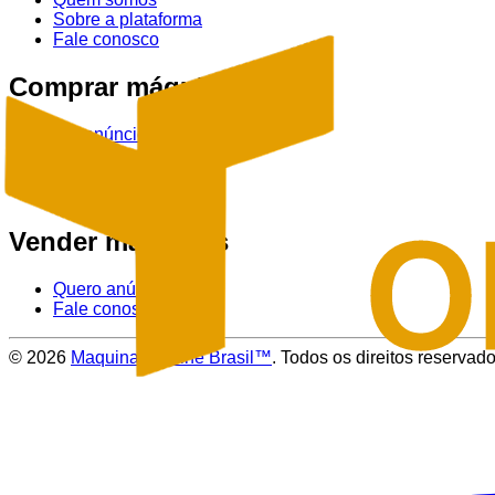
Sobre a plataforma
Fale conosco
Comprar máquinas
Ver anúncios
Tratores
Colheitadeiras
Pulverizadores
Vender máquinas
Quero anúnciar
Fale conosco
©
2026
Maquinas Online Brasil™
. Todos os direitos reservado