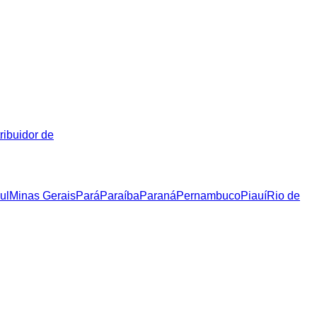
ribuidor de
ul
Minas Gerais
Pará
Paraíba
Paraná
Pernambuco
Piauí
Rio de