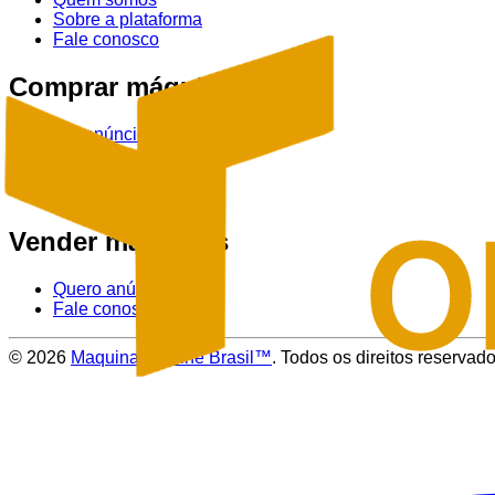
Sobre a plataforma
Fale conosco
Comprar máquinas
Ver anúncios
Tratores
Colheitadeiras
Pulverizadores
Vender máquinas
Quero anúnciar
Fale conosco
©
2026
Maquinas Online Brasil™
. Todos os direitos reservado