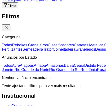
Categoria:
Trator
Estado:
Paraná
Filtros
Filtros
Categorias
Todas
Rebokes Graneleiros
Classificadores
Carretas Metalicas
Fertilizantes
Semeadeira
Trator
Colheitadeira
Graneleiros
Desins
Anúncios por Estado
Todos
Acre
Alagoas
Amapá
Amazonas
Bahia
Ceará
Distrito Fede
Janeiro
Rio Grande do Norte
Rio Grande do Sul
Rondônia
Rora
Nenhum anúncio encontrado
Tente ajustar os filtros para ver mais resultados
Institucional
Quem somos