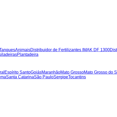
Tanques
Animais
Distribuidor de Fertilizantes IMAK DF 1300
Dist
iladeiras
Plantadeira
ral
Espírito Santo
Goiás
Maranhão
Mato Grosso
Mato Grosso do S
ima
Santa Catarina
São Paulo
Sergipe
Tocantins