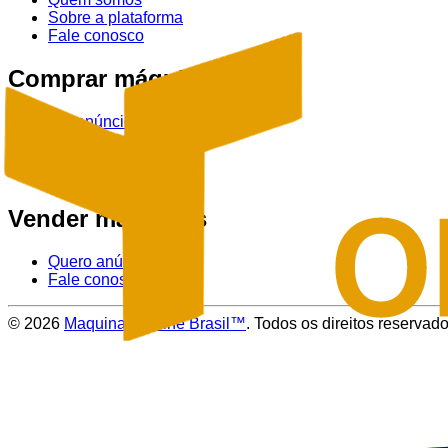
Sobre a plataforma
Fale conosco
Comprar máquinas
Ver anúncios
Tratores
Colheitadeiras
Pulverizadores
Vender máquinas
Quero anúnciar
Fale conosco
©
2026
Maquinas Online Brasil™
. Todos os direitos reservado