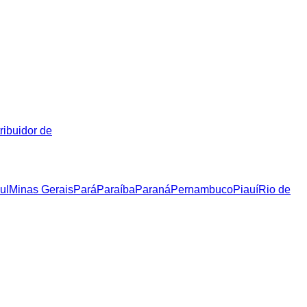
ribuidor de
ul
Minas Gerais
Pará
Paraíba
Paraná
Pernambuco
Piauí
Rio de