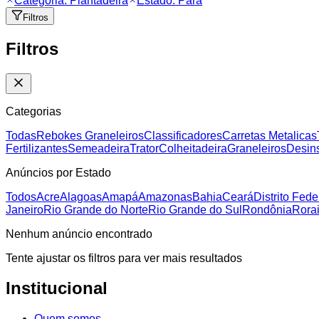
Categoria:
Plantadeira
Estado:
Pará
Filtros
Filtros
Categorias
Todas
Rebokes Graneleiros
Classificadores
Carretas Metalicas
Fertilizantes
Semeadeira
Trator
Colheitadeira
Graneleiros
Desins
Anúncios por Estado
Todos
Acre
Alagoas
Amapá
Amazonas
Bahia
Ceará
Distrito Fede
Janeiro
Rio Grande do Norte
Rio Grande do Sul
Rondônia
Rora
Nenhum anúncio encontrado
Tente ajustar os filtros para ver mais resultados
Institucional
Quem somos