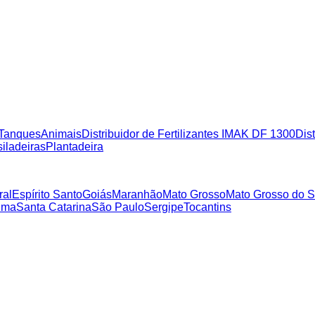
Tanques
Animais
Distribuidor de Fertilizantes IMAK DF 1300
Dist
iladeiras
Plantadeira
ral
Espírito Santo
Goiás
Maranhão
Mato Grosso
Mato Grosso do S
ima
Santa Catarina
São Paulo
Sergipe
Tocantins