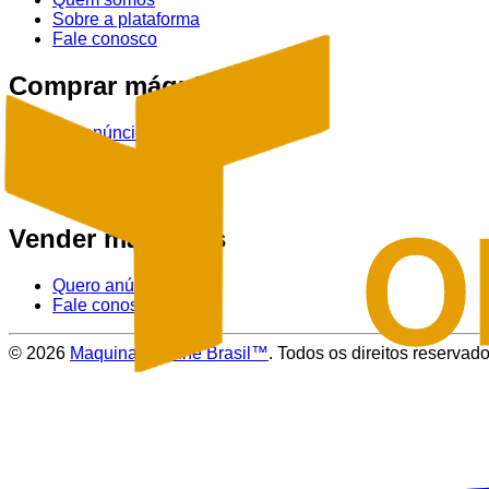
Sobre a plataforma
Fale conosco
Comprar máquinas
Ver anúncios
Tratores
Colheitadeiras
Pulverizadores
Vender máquinas
Quero anúnciar
Fale conosco
©
2026
Maquinas Online Brasil™
. Todos os direitos reservado