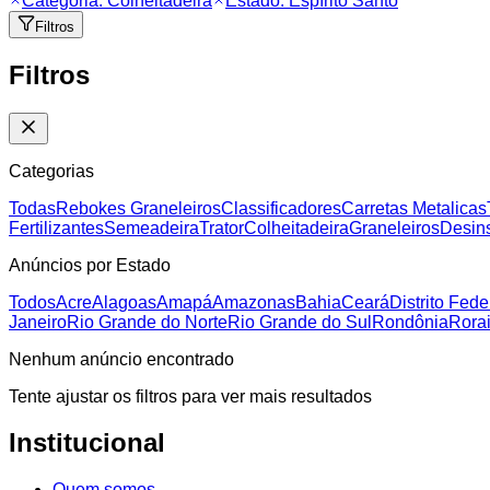
Categoria:
Colheitadeira
Estado:
Espírito Santo
Filtros
Filtros
Categorias
Todas
Rebokes Graneleiros
Classificadores
Carretas Metalicas
Fertilizantes
Semeadeira
Trator
Colheitadeira
Graneleiros
Desins
Anúncios por Estado
Todos
Acre
Alagoas
Amapá
Amazonas
Bahia
Ceará
Distrito Fede
Janeiro
Rio Grande do Norte
Rio Grande do Sul
Rondônia
Rora
Nenhum anúncio encontrado
Tente ajustar os filtros para ver mais resultados
Institucional
Quem somos