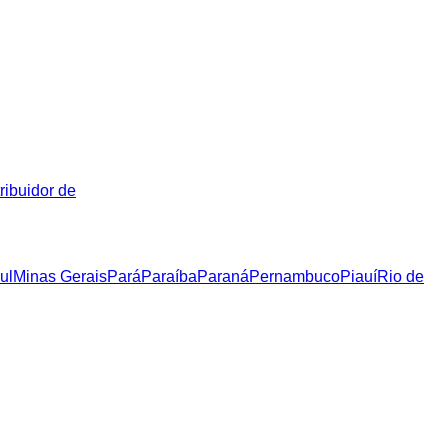
ribuidor de
ul
Minas Gerais
Pará
Paraíba
Paraná
Pernambuco
Piauí
Rio de