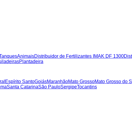
Tanques
Animais
Distribuidor de Fertilizantes IMAK DF 1300
Dist
iladeiras
Plantadeira
ral
Espírito Santo
Goiás
Maranhão
Mato Grosso
Mato Grosso do S
ima
Santa Catarina
São Paulo
Sergipe
Tocantins