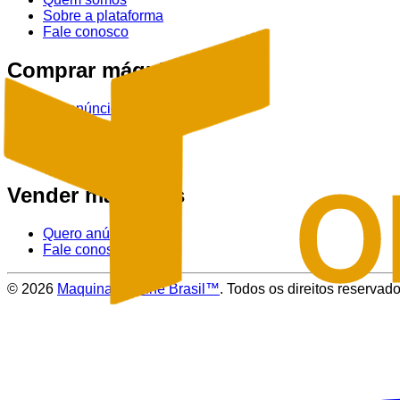
Sobre a plataforma
Fale conosco
Comprar máquinas
Ver anúncios
Tratores
Colheitadeiras
Pulverizadores
Vender máquinas
Quero anúnciar
Fale conosco
©
2026
Maquinas Online Brasil™
. Todos os direitos reservado