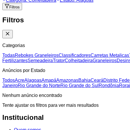
Categoria:
Colheitadeira
Estado:
Alagoas
Filtros
Filtros
Categorias
Todas
Rebokes Graneleiros
Classificadores
Carretas Metalicas
Fertilizantes
Semeadeira
Trator
Colheitadeira
Graneleiros
Desins
Anúncios por Estado
Todos
Acre
Alagoas
Amapá
Amazonas
Bahia
Ceará
Distrito Fede
Janeiro
Rio Grande do Norte
Rio Grande do Sul
Rondônia
Rora
Nenhum anúncio encontrado
Tente ajustar os filtros para ver mais resultados
Institucional
Quem somos