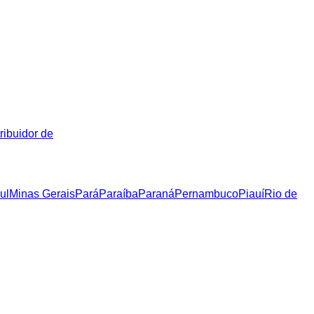
ribuidor de
ul
Minas Gerais
Pará
Paraíba
Paraná
Pernambuco
Piauí
Rio de