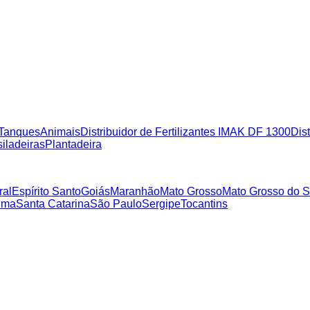
Tanques
Animais
Distribuidor de Fertilizantes IMAK DF 1300
Dist
iladeiras
Plantadeira
ral
Espírito Santo
Goiás
Maranhão
Mato Grosso
Mato Grosso do S
ima
Santa Catarina
São Paulo
Sergipe
Tocantins